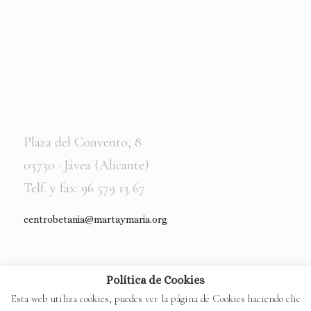
Plaza del Convento, 8
03730 · Jávea (Alicante)
Telf. y fax: 96 579 13 67
centrobetania@martaymaria.org
Política de Cookies
Esta web utiliza cookies, puedes ver la página de Cookies haciendo clic
© Copyright 2022. Todos los derechos reservados a
Centro Día Betania
· Web realizada