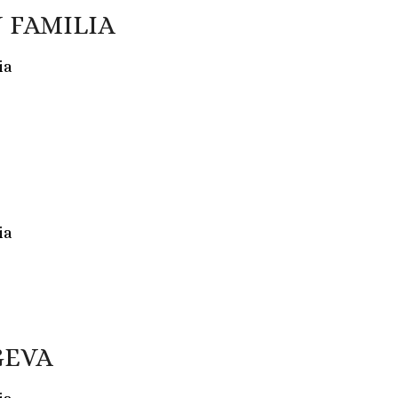
 FAMILIA
ia
ia
GEVA