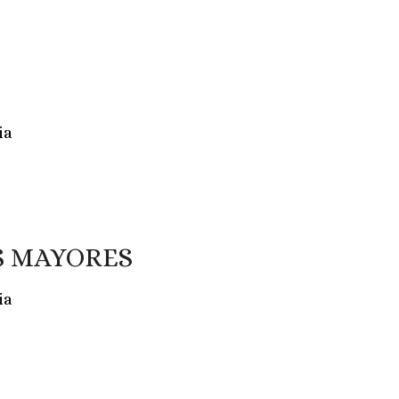
ia
S MAYORES
ia