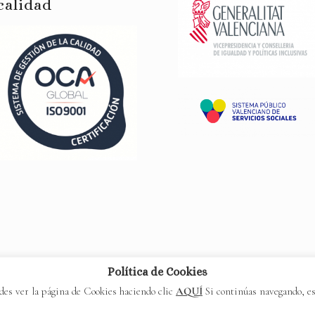
calidad
Política de Cookies
edes ver la página de Cookies haciendo clic
AQUÍ
Si continúas navegando, es
ía Betania
· Web realizada por
Fátima Cortell | Disseny