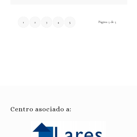
Página 5 de 5
1
2
3
4
5
Centro asociado a: